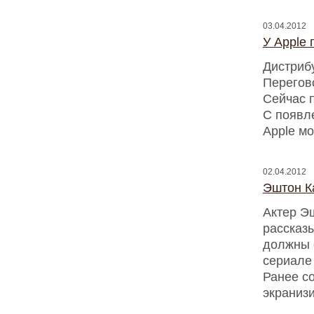
03.04.2012
У Apple 
Дистрибу
Перегов
Сейчас 
С появл
Apple мо
02.04.2012
Эштон К
Актер Э
рассказ
должны с
сериале 
Ранее со
экраниз