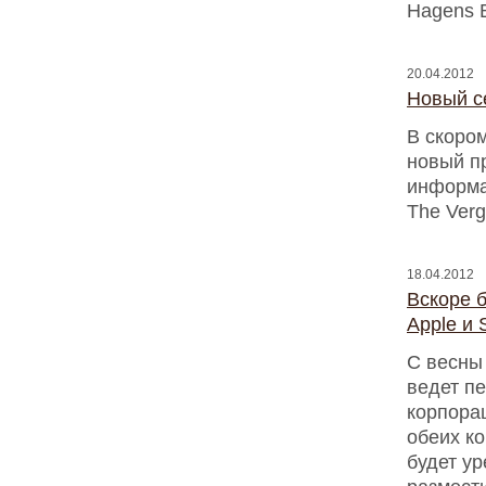
Hagens 
20.04.2012
Новый с
В скоро
новый пр
информа
The Verg
18.04.2012
Вскоре 
Apple и
С весны
ведет пе
корпора
обеих к
будет ур