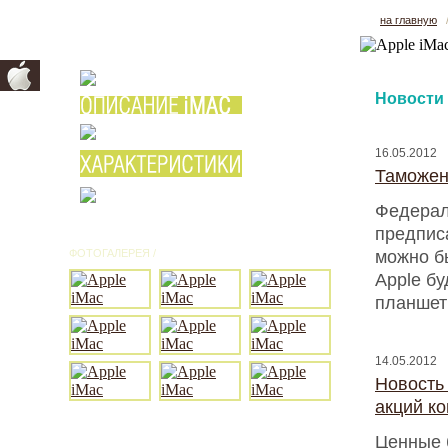
на главную
Новости
16.05.2012
Таможен
Федерал
предписа
ФОТОГАЛЕРЕЯ /
ВСЕ ФОТО
можно б
Apple бу
планшет
14.05.2012
Новость
акций к
Ценные 