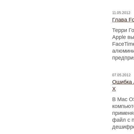
11.05.2012
Глава F
Терри Го
Apple вы
FaceTime
алюмини
предпри
07.05.2012
Ошибка 
X
В Mac OS
компьют
применяю
файл с 
дешифро