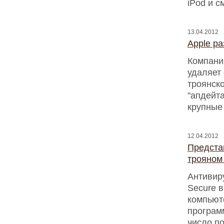
iPod и с
13.04.2012
Apple р
Компани
удаляет
троянск
"апдейт
крупные
12.04.2012
Предста
трояном
Антивир
Secure 
компьют
програм
число п