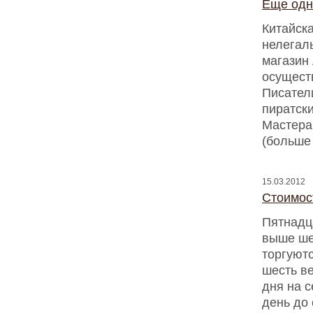
Еще одн
Китайск
нелегал
магазин 
осущест
Писател
пиратски
Мастера
(больше
15.03.2012
Стоимос
Пятнадц
выше ше
торгуютс
шесть в
дня на с
день до