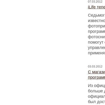
07.03.2012
iLife те
Седьмого
известн
фотопри
програм
фотосни
помогут
управле
применя
03.03.2012
С магаз
програм
Из офиц
больше 
официал
был дост