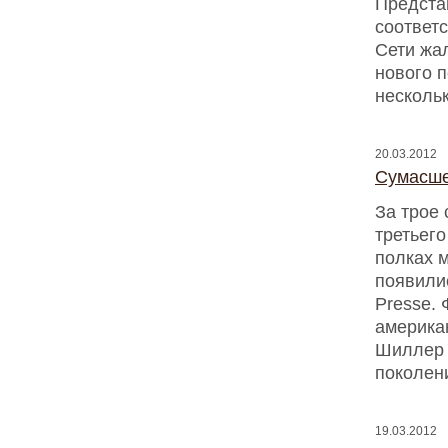
Представ
соответ
Сети жал
нового п
несколь
20.03.2012
Сумасше
За трое
третьег
полках 
появили
Presse.
американ
Шиллер 
поколен
19.03.2012