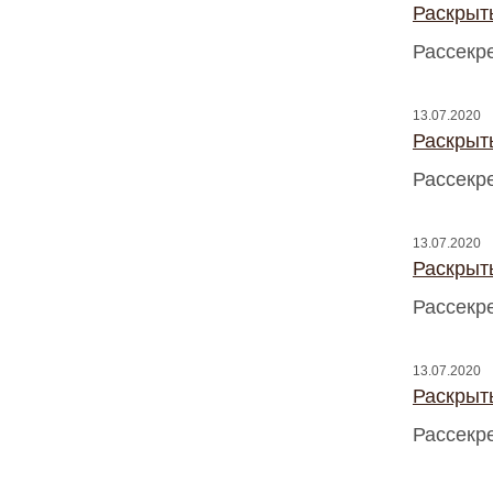
Раскрыт
Рассекр
13.07.2020
Раскрыт
Рассекр
13.07.2020
Раскрыт
Рассекр
13.07.2020
Раскрыт
Рассекр