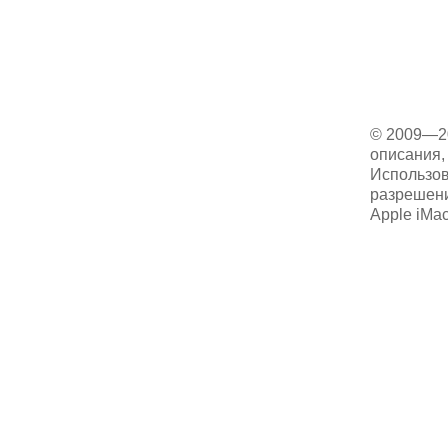
© 2009—2
описания, 
Использов
разрешени
Apple iMa