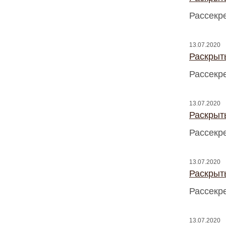
Рассекр
13.07.2020
Раскрыт
Рассекр
13.07.2020
Раскрыт
Рассекр
13.07.2020
Раскрыт
Рассекр
13.07.2020