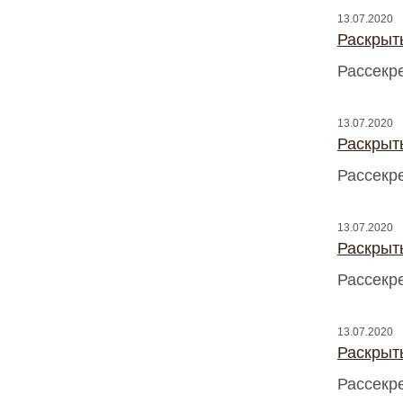
13.07.2020
Раскрыт
Рассекр
13.07.2020
Раскрыт
Рассекр
13.07.2020
Раскрыт
Рассекр
13.07.2020
Раскрыт
Рассекр