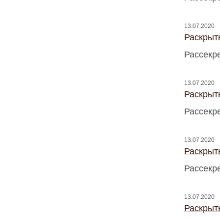
13.07.2020
Раскрыт
Рассекр
13.07.2020
Раскрыт
Рассекр
13.07.2020
Раскрыт
Рассекр
13.07.2020
Раскрыт