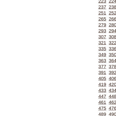
223
22
237
23
251
25
265
26
279
28
293
29
307
30
321
32
335
33
349
35
363
36
377
37
391
39
405
40
419
42
433
43
447
44
461
46
475
47
489
49