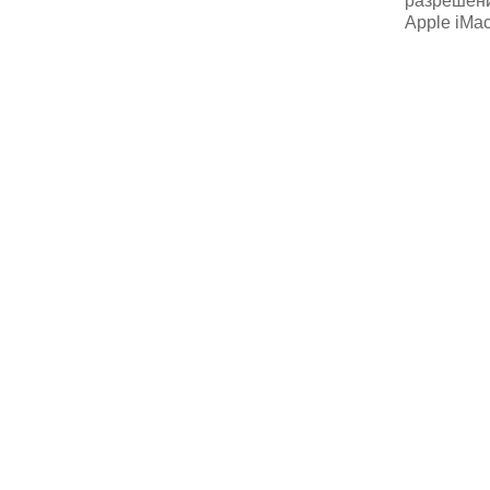
разрешени
Apple iMa