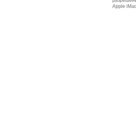
разрешени
Apple iMa