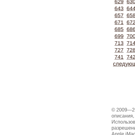
629
63
643
64
657
65
671
67
685
68
699
70
713
71
727
72
741
74
следую
© 2009—2
описания, 
Использов
разрешени
Apple iMa