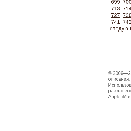
699
70
713
71
727
72
741
74
следую
© 2009—2
описания, 
Использов
разрешени
Apple iMa